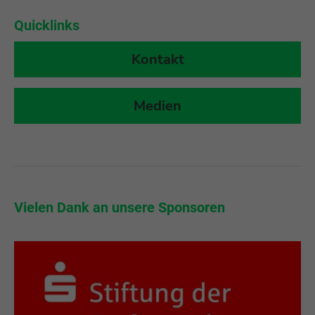
Quicklinks
Kontakt
Medien
r
Vielen Dank an unsere Sponsoren
Vi