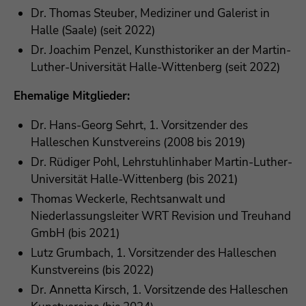
Dr. Thomas Steuber, Mediziner und Galerist in
Drop us a line
Halle (Saale) (seit 2022)
info@yourdomain.com
Dr. Joachim Penzel, Kunsthistoriker an der Martin-
Luther-Universität Halle-Wittenberg (seit 2022)
About us
Ehemalige Mitglieder:
Lorem ipsum dolor sit amet, consectetuer
Dr. Hans-Georg Sehrt, 1. Vorsitzender des
adipiscing elit.
Halleschen Kunstvereins (2008 bis 2019)
Aenean commodo ligula eget dolor. Aenean
Dr. Rüdiger Pohl, Lehrstuhlinhaber Martin-Luther-
massa. Cum sociis natoque penatibus et magnis
Universität Halle-Wittenberg (bis 2021)
dis parturient montes, nascetur ridiculus mus.
Thomas Weckerle, Rechtsanwalt und
Donec quam felis, ultricies nec.
Niederlassungsleiter WRT Revision und Treuhand
GmbH (bis 2021)
Lutz Grumbach, 1. Vorsitzender des Halleschen
Kunstvereins (bis 2022)
Dr. Annetta Kirsch, 1. Vorsitzende des Halleschen