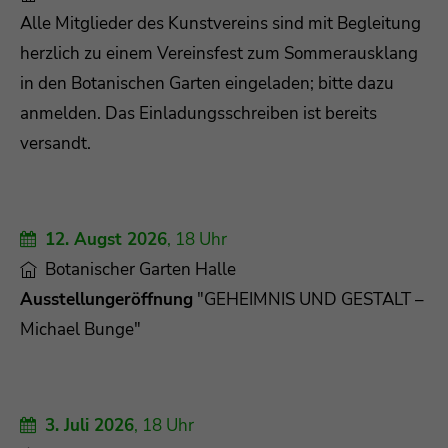
Alle Mitglieder des Kunstvereins sind mit Begleitung
Drop us a line
herzlich zu einem Vereinsfest zum Sommerausklang
info@yourdomain.com
in den Botanischen Garten eingeladen; bitte dazu
anmelden. Das Einladungsschreiben ist bereits
About us
versandt.
Lorem ipsum dolor sit amet, consectetuer
adipiscing elit.
Aenean commodo ligula eget dolor. Aenean
12. Augst 2026
, 18 Uhr
massa. Cum sociis natoque penatibus et magnis
Botanischer Garten Halle
dis parturient montes, nascetur ridiculus mus.
Ausstellungeröffnung
"GEHEIMNIS UND GESTALT –
Donec quam felis, ultricies nec.
Michael Bunge"
3. Juli 2026
, 18 Uhr