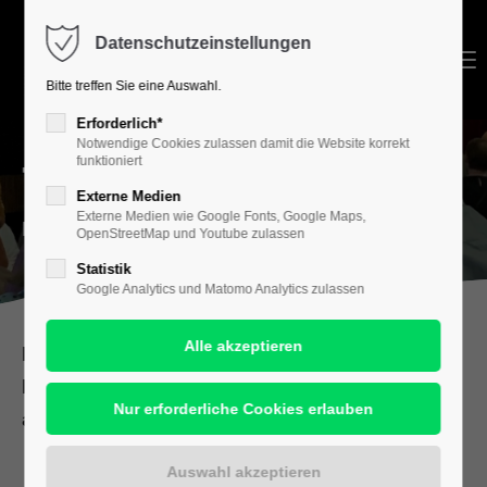
Datenschutzeinstellungen
Login
Menu
Bitte treffen Sie eine Auswahl.
Benutzername
Erforderlich*
Notwendige Cookies zulassen damit die Website korrekt
funktioniert
TERMINE
Externe Medien
Passwort
Externe Medien wie Google Fonts, Google Maps,
IM ÜBERBLICK
OpenStreetMap und Youtube zulassen
Statistik
Google Analytics und Matomo Analytics zulassen
Anmelden
Die Übersicht über die Termine beim Halleschen
Register
|
Lost your password?
Kunstverein wird ständig erweitert und
aktualisiert:
Support
Lorem ipsum dolor sit amet: