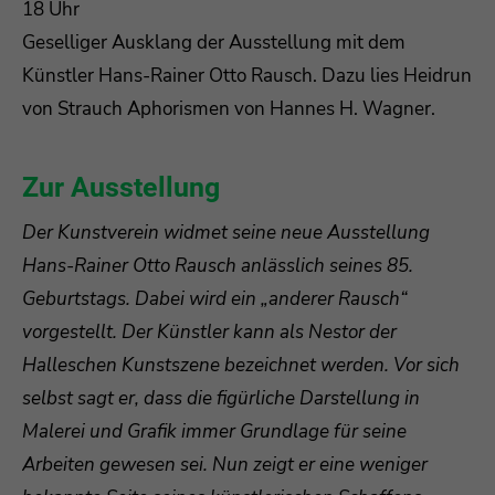
18 Uhr
Geselliger Ausklang der Ausstellung mit dem
Drop us a line
info@yourdomain.com
Künstler Hans-Rainer Otto Rausch. Dazu lies Heidrun
von Strauch Aphorismen von Hannes H. Wagner.
About us
Lorem ipsum dolor sit amet, consectetuer
Zur Ausstellung
adipiscing elit.
Der Kunstverein widmet seine neue Ausstellung
Aenean commodo ligula eget dolor. Aenean
Hans-Rainer Otto Rausch anlässlich seines 85.
massa. Cum sociis natoque penatibus et magnis
Geburtstags. Dabei wird ein „anderer Rausch“
dis parturient montes, nascetur ridiculus mus.
vorgestellt. Der Künstler kann als Nestor der
Donec quam felis, ultricies nec.
Halleschen Kunstszene bezeichnet werden. Vor sich
selbst sagt er, dass die figürliche Darstellung in
Malerei und Grafik immer Grundlage für seine
Arbeiten gewesen sei. Nun zeigt er eine weniger