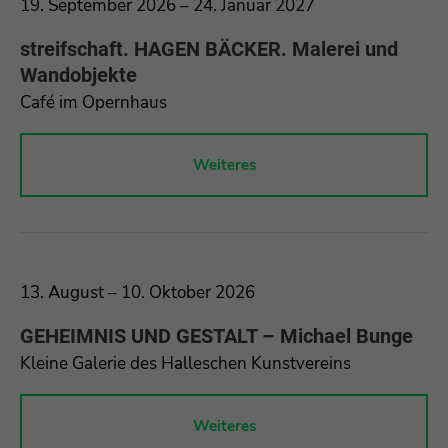
19. September 2026 – 24. Januar 2027
Drop us a line
streifschaft. HAGEN BÄCKER. Malerei und
info@yourdomain.com
Wandobjekte
Café im Opernhaus
About us
Lorem ipsum dolor sit amet, consectetuer
Weiteres
adipiscing elit.
Aenean commodo ligula eget dolor. Aenean
massa. Cum sociis natoque penatibus et magnis
dis parturient montes, nascetur ridiculus mus.
13. August – 10. Oktober 2026
Donec quam felis, ultricies nec.
GEHEIMNIS UND GESTALT – Michael Bunge
Kleine Galerie des Halleschen Kunstvereins
Weiteres