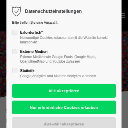
Datenschutzeinstellungen
Login
Menu
Bitte treffen Sie eine Auswahl.
Benutzername
Erforderlich*
Notwendige Cookies zulassen damit die Website korrekt
funktioniert
Hermann-Josef Kuhna
Externe Medien
Passwort
Externe Medien wie Google Fonts, Google Maps,
(Düsseldorf)
OpenStreetMap und Youtube zulassen
Statistik
MALEREI
Google Analytics und Matomo Analytics zulassen
Anmelden
Register
|
Lost your password?
27. Oktober – 25. November 2012
Support
Kunstvereinsgalerie im Opernhaus Halle
Lorem ipsum dolor sit amet: