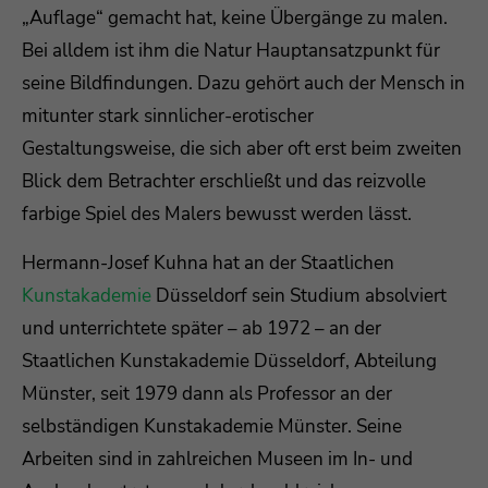
„Auflage“ gemacht hat, keine Übergänge zu malen.
Drop us a line
Bei alldem ist ihm die Natur Hauptansatzpunkt für
info@yourdomain.com
seine Bildfindungen. Dazu gehört auch der Mensch in
mitunter stark sinnlicher-erotischer
About us
Gestaltungsweise, die sich aber oft erst beim zweiten
Lorem ipsum dolor sit amet, consectetuer
Blick dem Betrachter erschließt und das reizvolle
adipiscing elit.
farbige Spiel des Malers bewusst werden lässt.
Aenean commodo ligula eget dolor. Aenean
Hermann-Josef Kuhna hat an der Staatlichen
massa. Cum sociis natoque penatibus et magnis
Kunstakademie
Düsseldorf sein Studium absolviert
dis parturient montes, nascetur ridiculus mus.
Donec quam felis, ultricies nec.
und unterrichtete später – ab 1972 – an der
Staatlichen Kunstakademie Düsseldorf, Abteilung
Münster, seit 1979 dann als Professor an der
selbständigen Kunstakademie Münster. Seine
Arbeiten sind in zahlreichen Museen im In- und