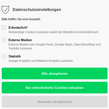
ontakt@hallescher-kunstverein.de
Datenschutzeinstellungen
port
Get in touch
Bitte treffen Sie eine Auswahl.
psum dolor sit amet:
Cybersteel Inc.
Erforderlich*
Notwendige Cookies zulassen damit die Website korrekt funktioniert
376-293 City Road, Suite 
nst
Wir lieben Kunst
Wir zeigen Kunst
Wir w
San Francisco, CA 94102
Externe Medien
4h
Externe Medien wie Google Fonts, Google Maps, OpenStreetMap und
Youtube zulassen
/ 365days
Have any questions?
Statistik
+44 1234 567 890
Google Analytics und Matomo Analytics zulassen
AGALL /
Drop us a line
r support for our
info@yourdomain.com
ers
Fri 8:00am - 5:00pm
(GMT
 KAPLAN