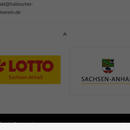
akt@hallescher-
tverein.de
 Rights Reserved.
Im