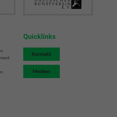
Quicklinks
en
Kontakt
miert
Medien
r.