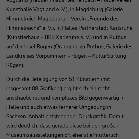
Vogtland (Neuberinhaus Reichenbach – Förderverein
Kunsthalle Vogtland e. V.), in Magdeburg (Galerie
Drop us a line
Himmelreich Magdeburg – Verein „Freunde des
info@yourdomain.com
Himmelreichs“ e. V.), in Halles Partnerstadt Karlsruhe
About us
(Künstlerhaus – BBK Karlsruhe e. V.) und in Putbus
auf der Insel Rügen (Orangerie zu Putbus, Galerie des
Lorem ipsum dolor sit amet, consectetuer
Landkreises Vorpommern - Rügen – KulturStiftung
adipiscing elit.
Rügen).
Aenean commodo ligula eget dolor. Aenean
massa. Cum sociis natoque penatibus et magnis
Durch die Beteiligung von 51 Künstlern (mit
dis parturient montes, nascetur ridiculus mus.
insgesamt 88 Grafiken!) ergibt sich ein recht
Donec quam felis, ultricies nec.
anschauliches und komplexes Bild gegenwärtig in
Halle und auch etwas fernerer Umgebung in
Sachsen-Anhalt entstehender Druckgrafik. Damit
wird deutlich, dass gerade diese bei den großen
Museumsausstellungen oft eher stiefmütterlich