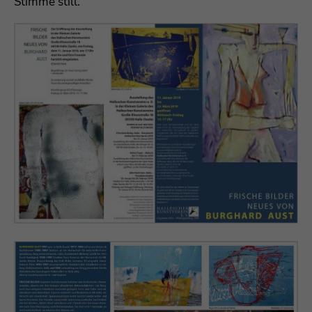
Stimme still.
Drop us a line
info@yourdomain.com
About us
Lorem ipsum dolor sit amet, consectetuer
adipiscing elit.
Aenean commodo ligula eget dolor. Aenean
massa. Cum sociis natoque penatibus et magnis
dis parturient montes, nascetur ridiculus mus.
Donec quam felis, ultricies nec.