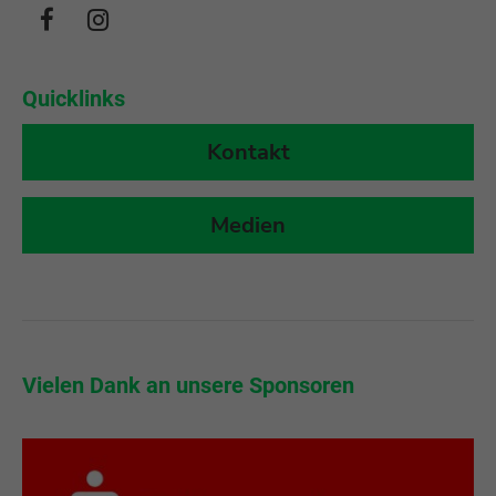
Quicklinks
Kontakt
Medien
r
Vielen Dank an unsere Sponsoren
Vi