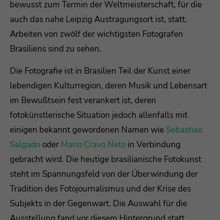
bewusst zum Termin der Weltmeisterschaft, für die
auch das nahe Leipzig Austragungsort ist, statt.
Drop us a line
info@yourdomain.com
Arbeiten von zwölf der wichtigsten Fotografen
Brasiliens sind zu sehen.
About us
Die Fotografie ist in Brasilien Teil der Kunst einer
Lorem ipsum dolor sit amet, consectetuer
lebendigen Kulturregion, deren Musik und Lebensart
adipiscing elit.
im Bewußtsein fest verankert ist, deren
Aenean commodo ligula eget dolor. Aenean
fotokünstlerische Situation jedoch allenfalls mit
massa. Cum sociis natoque penatibus et magnis
einigen bekannt gewordenen Namen wie
Sebastiao
dis parturient montes, nascetur ridiculus mus.
Salgado
oder
Mario Cravo Neto
in Verbindung
Donec quam felis, ultricies nec.
gebracht wird. Die heutige brasilianische Fotokunst
steht im Spannungsfeld von der Überwindung der
Tradition des Fotojournalismus und der Krise des
Subjekts in der Gegenwart. Die Auswahl für die
Ausstellung fand vor diesem Hintergrund statt.