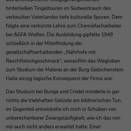
hinterließen Tingeltouren im Südwestraum des
Drop us a line
verbeulten Vaterlandes tiefe kulturelle Spuren. Dem
info@yourdomain.com
folgte eine verkürzte Lehre zum Chemiefacharbeiter
About us
bei AGFA Wolfen. Die Ausbildung gipfelte 1949
schließlich in der Miterfindung der
Lorem ipsum dolor sit amet, consectetuer
gesellschaftserhaltenden ,,Nährhefe mit
adipiscing elit.
Rauchfleischgeschmack“, woraufhin das Wegloben
Aenean commodo ligula eget dolor. Aenean
zum Studium der Malerei an der Burg Giebichenstein
massa. Cum sociis natoque penatibus et magnis
Halle einzig logische Konsequenz der Firma war.
dis parturient montes, nascetur ridiculus mus.
Donec quam felis, ultricies nec.
Das Studium bei Bunge und Crodel minderte in gar
nichts die triebhaften Gelüste am bildnerischen Tun,
im Gegenteil entwickelte ich mich in Schüben von
unberechenbarer Zwangsläufigkeit, wie ich das von
mir auch nicht anders erwartet hatte. Einer