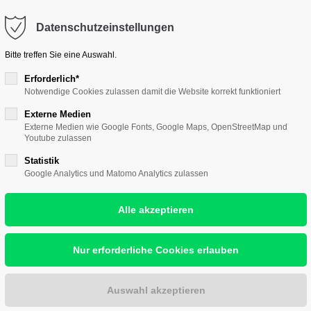
ontakt@hallescher-kunstverein.de
Datenschutzeinstellungen
port
Get in touch
Bitte treffen Sie eine Auswahl.
psum dolor sit amet:
Cybersteel Inc.
Erforderlich*
Notwendige Cookies zulassen damit die Website korrekt funktioniert
376-293 City Road, Suite 
nst
Wir lieben Kunst
Wir zeigen Kunst
Wir w
San Francisco, CA 94102
Externe Medien
4h
Externe Medien wie Google Fonts, Google Maps, OpenStreetMap und
Youtube zulassen
/ 365days
Have any questions?
Statistik
+44 1234 567 890
Google Analytics und Matomo Analytics zulassen
H. WAGNE
Drop us a line
r support for our
info@yourdomain.com
ers
Fri 8:00am - 5:00pm
(GMT