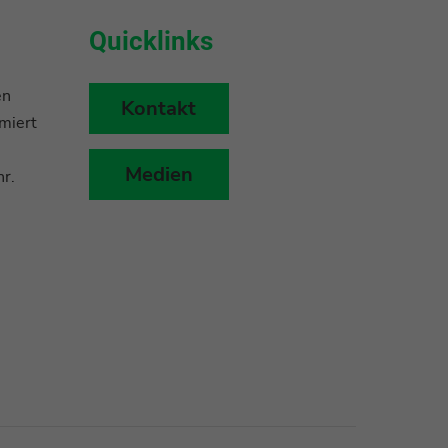
Quicklinks
en
Kontakt
miert
Medien
r.