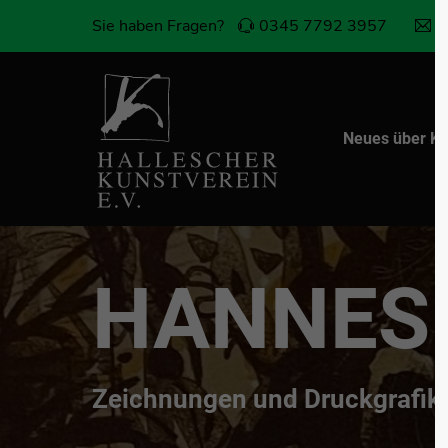
Sie haben Fragen?
0345 7792 3957
k
Login
Sup
Benutzername
Lorem i
Neues über Ku
2
Passwort
HANNES 
We offe
Anmelden
custom
Mon - 
Register
|
Lost your password?
+1)
Zeichnungen und Druckgrafik