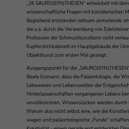
„26 SAURO(SYN)THESEN“ entwickelt mit dem
wissenschaftliche Fragen mit künstlerischen Mi
Begleitend entstanden seltsam anmutende, e
die u.a. durch die Verwendung von Edelsteinen
Profession der Schmuckkünstlerin nicht verleu
Kupferstichkabinett im Hauptgebäude der Univ
Objektkunst zum ersten Mal gezeigt.
Ausgangspunkt für die „SAURO(SYN)THESEN“ 
Beate Eismann, dass die Paläontologie, die Wi
Lebewesen und Lebenswelten der Erdgeschicht
Hinterlassenschaften vergangenen Lebens beru
unvollkommen, Wissenslücken werden durch 
Warum also nicht selbst eine, wie die Künstler
wagen und paläontologische „Funde“ schaffen, 
Kreativität - einem gerade erst entdeckten Di