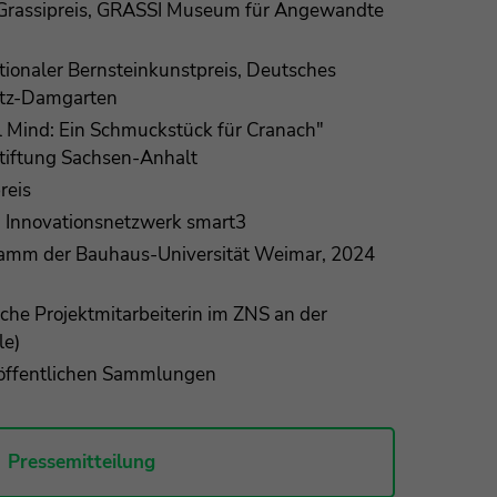
 Grassipreis, GRASSI Museum für Angewandte
rnationaler Bernsteinkunstpreis, Deutsches
itz-Damgarten
ul Mind: Ein Schmuckstück für Cranach"
tiftung Sachsen-Anhalt
reis
 Innovationsnetzwerk smart3
amm der Bauhaus-Universität Weimar, 2024
iche Projektmitarbeiterin im ZNS an der
le)
n öffentlichen Sammlungen
Pressemitteilung