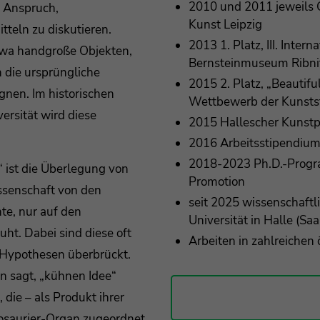
2010 und 2011 jeweils
 Anspruch,
Kunst Leipzig
tteln zu diskutieren.
2013 1. Platz, III. Inte
twa handgroße Objekten,
Bernsteinmuseum Ribn
 die ursprüngliche
2015 2. Platz, „Beautif
gnen. Im historischen
Wettbewerb der Kunsts
ersität wird diese
2015 Hallescher Kunstp
2016 Arbeitsstipendium
2018-2023 Ph.D.-Progr
ist die Überlegung von
Promotion
ssenschaft von den
seit 2025 wissenschaftl
e, nur auf den
Universität in Halle (Saa
ht. Dabei sind diese oft
Arbeiten in zahlreiche
Hypothesen überbrückt.
in sagt, „kühnen Idee“
die – als Produkt ihrer
nosaurier-Organ zugeordnet