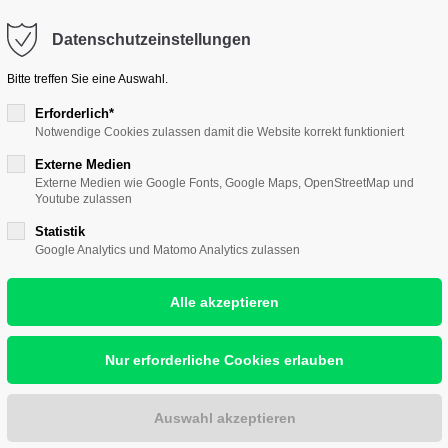
ontakt@hallescher-kunstverein.de
Datenschutzeinstellungen
port
Get in touch
Bitte treffen Sie eine Auswahl.
psum dolor sit amet:
Cybersteel Inc.
Erforderlich*
Notwendige Cookies zulassen damit die Website korrekt funktioniert
376-293 City Road, Suite 
nst
Wir lieben Kunst
Wir zeigen Kunst
Wir w
San Francisco, CA 94102
Externe Medien
4h
Externe Medien wie Google Fonts, Google Maps, OpenStreetMap und
Youtube zulassen
/ 365days
Have any questions?
Statistik
+44 1234 567 890
Google Analytics und Matomo Analytics zulassen
YN)THESEN
Drop us a line
r support for our
info@yourdomain.com
ers
Fri 8:00am - 5:00pm
(GMT
eate Eismann