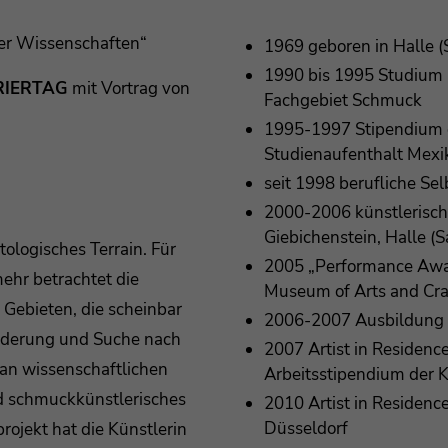
der Wissenschaften“
1969 geboren in Halle (
1990 bis 1995 Studium 
RIERTAG
mit Vortrag von
Fachgebiet Schmuck
1995-1997 Stipendium de
Studienaufenthalt Mexi
seit 1998 berufliche Sel
2000-2006 künstlerisch
Giebichenstein, Halle (S
ologisches Terrain. Für
2005 „Performance Award
ehr betrachtet die
Museum of Arts and Craf
Gebieten, die scheinbar
2006-2007 Ausbildung 
orderung und Suche nach
2007 Artist in Residenc
 an wissenschaftlichen
Arbeitsstipendium der 
d schmuckkünstlerisches
2010 Artist in Residen
Düsseldorf
rojekt hat die Künstlerin