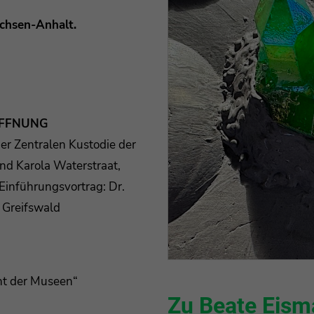
chsen-Anhalt.
FFNUNG
der Zentralen Kustodie der
nd Karola Waterstraat,
Einführungsvortrag: Dr.
t Greifswald
cht der Museen“
Zu Beate Eis