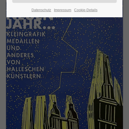
Datenschutz
Impressum
Cookie-Details
24h
/ 365days
We offer support for our customers
Mon - Fri 8:00am - 5:00pm
(GMT +1)
Get in touch
Cybersteel Inc.
376-293 City Road, Suite 600
San Francisco, CA 94102
Have any questions?
+44 1234 567 890