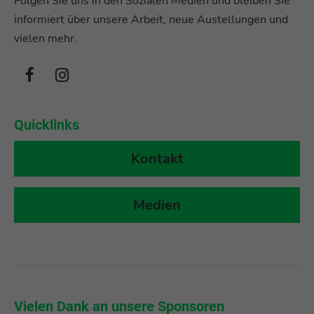
Folgen Sie uns in den Sozialen Medien und bleiben Sie
informiert über unsere Arbeit, neue Austellungen und
vielen mehr.
Quicklinks
Kontakt
Medien
r
Vielen Dank an unsere Sponsoren
Vi