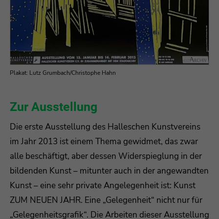
Drop us a line
info@yourdomain.com
About us
Plakat: Lutz Grumbach/Christophe Hahn
Lorem ipsum dolor sit amet, consectetuer
adipiscing elit.
Zur Ausstellung
Aenean commodo ligula eget dolor. Aenean
massa. Cum sociis natoque penatibus et magnis
Die erste Ausstellung des Halleschen Kunstvereins
dis parturient montes, nascetur ridiculus mus.
im Jahr 2013 ist einem Thema gewidmet, das zwar
Donec quam felis, ultricies nec.
alle beschäftigt, aber dessen Widerspieglung in der
bildenden Kunst – mitunter auch in der angewandten
Kunst – eine sehr private Angelegenheit ist: Kunst
ZUM NEUEN JAHR. Eine „Gelegenheit“ nicht nur für
„Gelegenheitsgrafik“. Die Arbeiten dieser Ausstellung