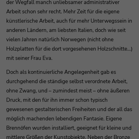
der Wegfall manch unliebsamer administrativer
Arbeit schon sehr recht. Mehr Zeit für die eigene
Drop us a line
info@yourdomain.com
künstlerische Arbeit, auch für mehr Unterwegssein in
anderen Ländern, am liebsten Italien, doch wie seit
About us
vielen Jahren natürlich Norwegen (nicht ohne
Holzplatten für die dort vorgesehenen Holzschnitte…)
Lorem ipsum dolor sit amet, consectetuer
adipiscing elit.
mit seiner Frau Eva.
Aenean commodo ligula eget dolor. Aenean
Doch als kontinuierliche Angelegenheit gab es
massa. Cum sociis natoque penatibus et magnis
durchgehend die ständige selbst verordnete Arbeit,
dis parturient montes, nascetur ridiculus mus.
ohne Zwang, und – zumindest meist – ohne äußeren
Donec quam felis, ultricies nec.
Druck, mit den für ihn immer schon typisch
gewesenen gestalterischen Freiheiten und der all das
möglich machenden lebendigen Fantasie. Eigene
Brennöfen wurden installiert, geeignet für kleine und
mittlere Größen der Kunstobjekte. Neben der Bronze