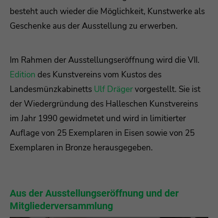
besteht auch wieder die Möglichkeit, Kunstwerke als
Drop us a line
Geschenke aus der Ausstellung zu erwerben.
info@yourdomain.com
About us
Im Rahmen der Ausstellungseröffnung wird die VII.
Edition
des Kunstvereins vom Kustos des
Lorem ipsum dolor sit amet, consectetuer
Landesmünzkabinetts
Ulf Dräger
vorgestellt. Sie ist
adipiscing elit.
der Wiedergründung des Halleschen Kunstvereins
Aenean commodo ligula eget dolor. Aenean
im Jahr 1990 gewidmetet und wird in limitierter
massa. Cum sociis natoque penatibus et magnis
Auflage von 25 Exemplaren in Eisen sowie von 25
dis parturient montes, nascetur ridiculus mus.
Donec quam felis, ultricies nec.
Exemplaren in Bronze herausgegeben.
Aus der Ausstellungseröffnung und der
Mitgliederversammlung