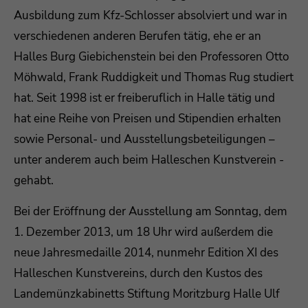
Ausbildung zum Kfz-Schlosser absolviert und war in
Drop us a line
verschiedenen anderen Berufen tätig, ehe er an
info@yourdomain.com
Halles Burg Giebichenstein bei den Professoren Otto
Möhwald, Frank Ruddigkeit und Thomas Rug studiert
About us
hat. Seit 1998 ist er freiberuflich in Halle tätig und
Lorem ipsum dolor sit amet, consectetuer
hat eine Reihe von Preisen und Stipendien erhalten
adipiscing elit.
sowie Personal- und Ausstellungsbeteiligungen –
Aenean commodo ligula eget dolor. Aenean
unter anderem auch beim Halleschen Kunstverein -
massa. Cum sociis natoque penatibus et magnis
gehabt.
dis parturient montes, nascetur ridiculus mus.
Donec quam felis, ultricies nec.
Bei der Eröffnung der Ausstellung am Sonntag, dem
1. Dezember 2013, um 18 Uhr wird außerdem die
neue Jahresmedaille 2014, nunmehr Edition XI des
Halleschen Kunstvereins, durch den Kustos des
Landemünzkabinetts Stiftung Moritzburg Halle Ulf