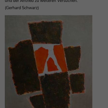
und der Antrieb zu weiteren Versuchen."
(Gerhard Schwarz)
Drop us a line
info@yourdomain.com
About us
Lorem ipsum dolor sit amet, consectetuer
adipiscing elit.
Aenean commodo ligula eget dolor. Aenean
massa. Cum sociis natoque penatibus et magnis
dis parturient montes, nascetur ridiculus mus.
Donec quam felis, ultricies nec.