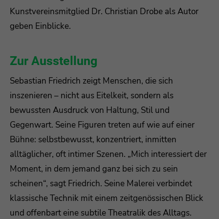
Kunstvereinsmitglied Dr. Christian Drobe als Autor
Drop us a line
geben Einblicke.
info@yourdomain.com
About us
Zur Ausstellung
Lorem ipsum dolor sit amet, consectetuer
Sebastian Friedrich zeigt Menschen, die sich
adipiscing elit.
inszenieren – nicht aus Eitelkeit, sondern als
bewussten Ausdruck von Haltung, Stil und
Aenean commodo ligula eget dolor. Aenean
massa. Cum sociis natoque penatibus et magnis
Gegenwart. Seine Figuren treten auf wie auf einer
dis parturient montes, nascetur ridiculus mus.
Bühne: selbstbewusst, konzentriert, inmitten
Donec quam felis, ultricies nec.
alltäglicher, oft intimer Szenen. „Mich interessiert der
Moment, in dem jemand ganz bei sich zu sein
scheinen“, sagt Friedrich. Seine Malerei verbindet
klassische Technik mit einem zeitgenössischen Blick
und offenbart eine subtile Theatralik des Alltags.