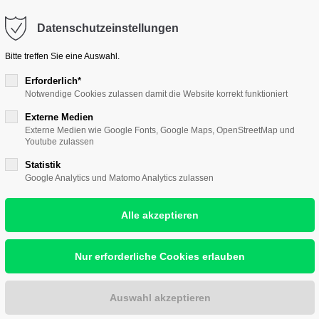
ontakt@hallescher-kunstverein.de
Datenschutzeinstellungen
port
Get in touch
Bitte treffen Sie eine Auswahl.
psum dolor sit amet:
Cybersteel Inc.
Erforderlich*
Notwendige Cookies zulassen damit die Website korrekt funktioniert
376-293 City Road, Suite 
nst
Wir lieben Kunst
Wir zeigen Kunst
Wir w
San Francisco, CA 94102
Externe Medien
4h
Externe Medien wie Google Fonts, Google Maps, OpenStreetMap und
Youtube zulassen
/ 365days
Have any questions?
Statistik
+44 1234 567 890
Google Analytics und Matomo Analytics zulassen
NGE KÜNST
Drop us a line
r support for our
info@yourdomain.com
ers
Fri 8:00am - 5:00pm
(GMT
H KORNATZ / ROBIN ZÖFFZIG