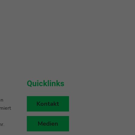
Quicklinks
en
Kontakt
miert
Medien
r.